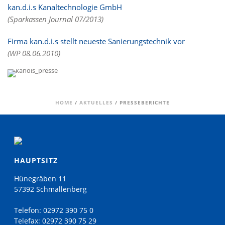
kan.d.i.s Kanaltechnologie GmbH
(Sparkassen Journal 07/2013)
Firma kan.d.i.s stellt neueste Sanierungstechnik vor
(WP 08.06.2010)
HOME
/
AKTUELLES
/ PRESSEBERICHTE
HAUPTSITZ
Hünegräben 11
57392 Schmallenberg
Telefon:
02972 390 75 0
Telefax:
02972 390 75 29