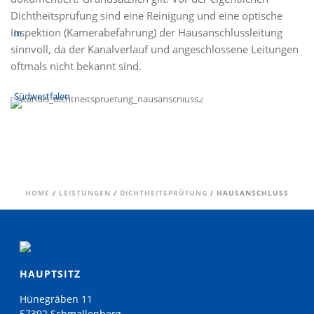
Dichtheitsprüfung sind eine Reinigung und eine optische
Inspektion (Kamerabefahrung) der Hausanschlussleitung
sinnvoll, da der Kanalverlauf und angeschlossene Leitungen
oftmals nicht bekannt sind.
HOME
/
LEISTUNGEN
/
DICHTHEITSPRÜFUNG
/ HAUSANSCHLUSS
HAUPTSITZ
Hünegräben 11
57392 Schmallenberg