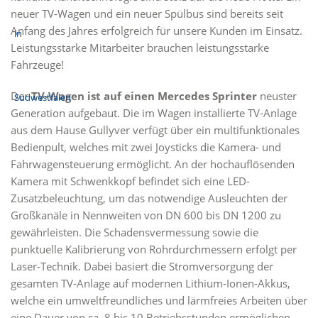
neuer TV-Wagen und ein neuer Spülbus sind bereits seit
Anfang des Jahres erfolgreich für unsere Kunden im Einsatz.
Leistungsstarke Mitarbeiter brauchen leistungsstarke
Fahrzeuge!
Der
TV-Wagen ist auf einen Mercedes Sprinter
neuster
Generation aufgebaut. Die im Wagen installierte TV-Anlage
aus dem Hause Gullyver verfügt über ein multifunktionales
Bedienpult, welches mit zwei Joysticks die Kamera- und
Fahrwagensteuerung ermöglicht. An der hochauflösenden
Kamera mit Schwenkkopf befindet sich eine LED-
Zusatzbeleuchtung, um das notwendige Ausleuchten der
Großkanäle in Nennweiten von DN 600 bis DN 1200 zu
gewährleisten. Die Schadensvermessung sowie die
punktuelle Kalibrierung von Rohrdurchmessern erfolgt per
Laser-Technik. Dabei basiert die Stromversorgung der
gesamten TV-Anlage auf modernen Lithium-Ionen-Akkus,
welche ein umweltfreundliches und lärmfreies Arbeiten über
eine Dauer von ca. 8 bis 10 Betriebsstunden ermöglichen.