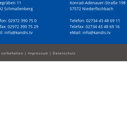
egräben 11
Konrad-Adenauer-Straße 198
92 Schmallenberg
57572 Niederfischbach
fon:
02972 390 75 0
Telefon:
02734 43 48 69 11
fax:
02972 390 75 29
Telefax:
02734 43 48 69 16
l:
info@kandis.tv
eMail:
info@kandis.tv
e vorbehalten |
Impressum
|
Datenschutz