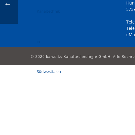
Hün
573
Tele
Tele
eMai
© 2026 kan.d.i.s Kanaltechnologie GmbH. Alle Recht