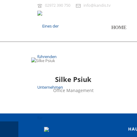
02972 390 750
info@kandis.tv
HOME
Silke Psiuk
Office Management
HAU